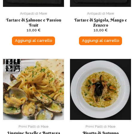
Antipasti di Mare
Antipasti di Mare
Tartare di Salmone e Passion
Tartare di Spigola, Mango e
Fruit
Zenzero
10,00
€
10,00
€
Aggiungi al carrello
Aggiungi al carrello
Primi Piatti di Mare
Primi Piatti di Mare
Linguine Arselle e Bottarga
Risotto di Autunno