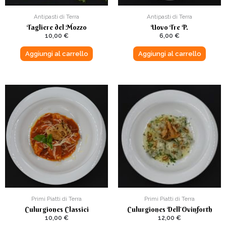
Antipasti di Terra
Antipasti di Terra
Tagliere del Mozzo
Uovo Tre P.
10,00
€
6,00
€
Aggiungi al carrello
Aggiungi al carrello
Primi Piatti di Terra
Primi Piatti di Terra
Culurgiones Classici
Culurgiones Dell’Ovinforth
10,00
€
12,00
€