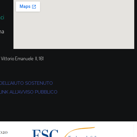
ci
na
 Vittorio Emanuele II, 161
A DELL’AIUTO SOSTENUTO
LINK ALL’AVVISO PUBBLICO