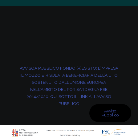
AVVISOA PUBBLICO FONDO (R)ESISTO: L’IMPRESA
IL MOZZO E’ RISULATA BENEFICIARIA DELL’AIUTO
SOSTENUTO
DALL’UNIONE EUROPEA
NELL’AMBITO DEL POR SARDEGNA FSE
2014/2020. QUI SOTTO IL LINK ALL’AVVISO
PUBBLICO
Avviso
Pubblico