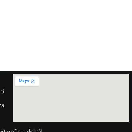
ci
na
 Vittorio Emanuele II, 161