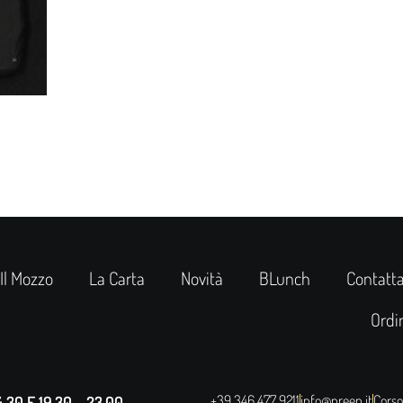
Il Mozzo
La Carta
Novità
BLunch
Contatta
Ordi
+39 346 477 9211
info@preep.it
Corso
30 E 19.30 – 23.00