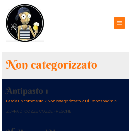
Non categorizzato
Antipasto 1
Lascia un commento
/
Non categorizzato
/ Di
ilmozzoadmin
ZUPPA DI COZZE COZZE FRESCHE