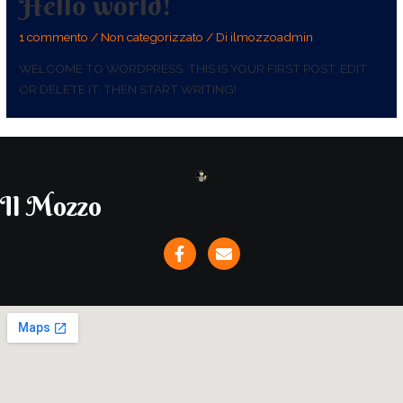
Hello world!
1 commento
/
Non categorizzato
/ Di
ilmozzoadmin
WELCOME TO WORDPRESS. THIS IS YOUR FIRST POST. EDIT
OR DELETE IT, THEN START WRITING!
Il Mozzo